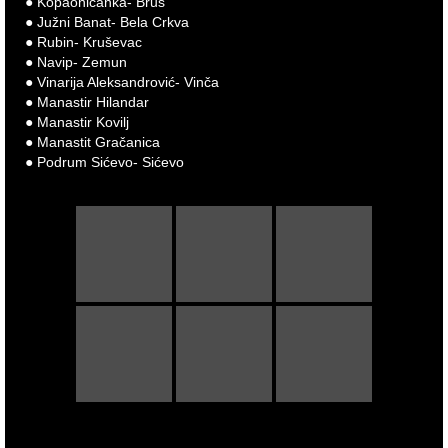
● Kopaoničanka- Brus
● Južni Banat- Bela Crkva
● Rubin- Kruševac
● Navip- Zemun
● Vinarija Aleksandrović- Vinča
● Manastir Hilandar
● Manastir Kovilj
● Manastit Gračanica
● Podrum Sićevo- Sićevo