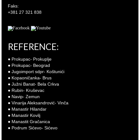
Faks:
+381 27 321 838
REFERENCE:
● Prokupac- Prokuplje
● Prokupac- Beograd
● Jugoimport sdpr- Koštunići
● Kopaoničanka- Brus
● Južni Banat- Bela Crkva
● Rubin- Kruševac
● Navip- Zemun
● Vinarija Aleksandrović- Vinča
● Manastir Hilandar
● Manastir Kovilj
● Manastit Gračanica
● Podrum Sićevo- Sićevo