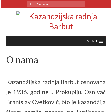
Pretraga
za:
O nama
Kazandžijska radnja Barbut osnovana
je 1936. godine u Prokuplju. Osnivač
Branislav Cvetković, bio je kazandžija
širom zemlje poznat po kvalitetnoj