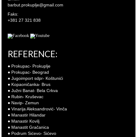
barbut.prokuplje@gmail.com
Faks:
+381 27 321 838
REFERENCE:
● Prokupac- Prokuplje
● Prokupac- Beograd
● Jugoimport sdpr- Koštunići
● Kopaoničanka- Brus
● Južni Banat- Bela Crkva
● Rubin- Kruševac
● Navip- Zemun
● Vinarija Aleksandrović- Vinča
● Manastir Hilandar
● Manastir Kovilj
● Manastit Gračanica
● Podrum Sićevo- Sićevo